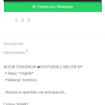
Pedido por Whatsapp
Descripción
0
Valoraciones
NUEVA TENDENCIA ❤️DISPONIBLE BALETA 💞*.
📌Tallas: *35@40*
📌Material: Sintético
_Realiza tu apartado con anticipación_
Código:369481