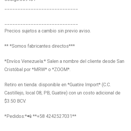
____________________________
____________________________
Precios sujetos a cambio sin previo aviso.
** *Somos fabricantes directos***
*Envíos Venezuela:* Salen a nombre del cliente desde San
Cristóbal por *MRW* o *ZOOM*.
Retiro en tienda: disponible en *Guatire Import* (C.C.
Castillejo, local 08, PB, Guatire) con un costo adicional de
$3.50 BCV.
*Pedidos:*📲 **+58 4242527031**