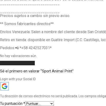
____________________________
____________________________
Precios sujetos a cambio sin previo aviso.
** Somos fabricantes directos**
Envíos Venezuela: Salen a nombre del cliente desde San Cris
Retiro en tienda: disponible en Guatire Import (C.C. Castillejo, lo
Pedidos:📲 *‪+58 4242527031‬*
No hay valoraciones aún.
Añadir una valoración
Sé el primero en valorar “Sport Animal Print”
Login with your Social ID
Tu dirección de correo electrónico no será publicada.
Los campos oblig
Tu puntuación
*