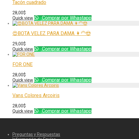
Tacón cuadrado
28,00
$
Comprar por Whastapp
Quick view
😍BOTA VELEZ PARA DAMA 👩‍🦳😍
29,00
$
Comprar por Whastapp
Quick view
FOR ONE
28,00
$
Comprar por Whastapp
Quick view
Vans Colores Arcoiris
28,00
$
Comprar por Whastapp
Quick view
Preguntas y Respuestas