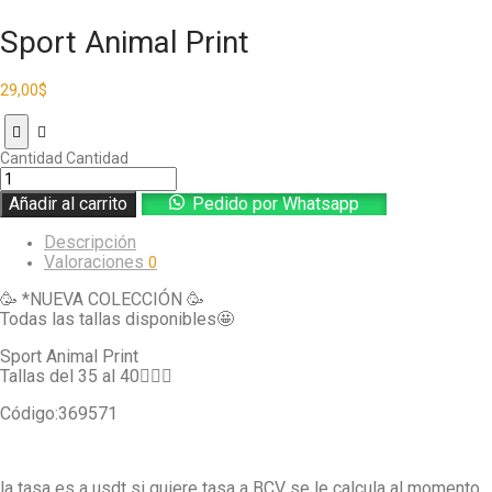
Sport Animal Print
29,00
$
Cantidad
Cantidad
Añadir al carrito
Pedido por Whatsapp
Descripción
Valoraciones
0
🥳 *NUEVA COLECCIÓN 🥳
Todas las tallas disponibles🤩
Sport Animal Print
Tallas del 35 al 40👉🏼👣
Código:369571
la tasa es a usdt si quiere tasa a BCV se le calcula al momento