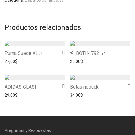
Categoría:
Zapatos de niños(a)
Productos relacionados
Puma Suede XL✨
🌹 BOTIN 792 🌹
27,00
$
25,00
$
ADIDAS CLASI
Botas nobuck
29,00
$
34,00
$
Preguntas y Respuestas