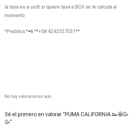
la tasa es a usdt si quiere tasa a BCV se le calcula al
momento
*Pedidos:*📲 **+58 4242527031**
No hay valoraciones aún.
Sé el primero en valorar “PUMA CALIFORNIA 👟🤩🥳
🥳”