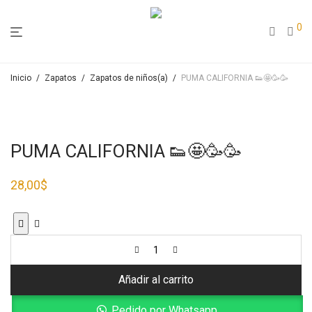
0
Inicio
/
Zapatos
/
Zapatos de niños(a)
/
PUMA CALIFORNIA 👟🤩🥳🥳
PUMA CALIFORNIA 👟🤩🥳🥳
28,00
$
Añadir al carrito
Pedido por Whatsapp