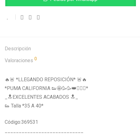
Descripción
0
Valoraciones
🔥🚨 *LLEGANDO REPOSICIÓN* 🚨🔥
*PUMA CALIFORNIA 👟🤩🥳🥳👑👱🏼‍♀️*
_🔝EXCELENTES ACABADOS 🔝_
👟 Talla *35 A 40*
Código:369531
____________________________