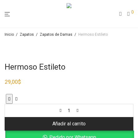
0
Inicio
/
Zapatos
/
Zapatos de Damas
/
Hermoso Estileto
Hermoso Estileto
29,00
$
Añadir al carrito
Pedido por Whatsapp