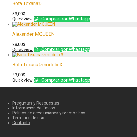
Bota Texana✨
33,00
$
Comprar por Whastapp
Quick view
Alexander MQUEEN
28,00
$
Comprar por Whastapp
Quick view
Bota Texana✨modelo 3
33,00
$
Comprar por Whastapp
Quick view
Preguntas y Respuestas
Información de Envíos
Política de devoluciones y reembolsos
Términos de uso
Contacto