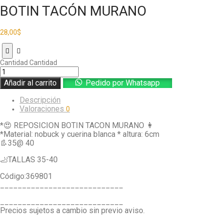
BOTIN TACÓN MURANO
28,00
$
Cantidad
Cantidad
Añadir al carrito
Pedido por Whatsapp
Descripción
Valoraciones
0
*😍 REPOSICION BOTIN TACON MURANO 👩
*Material: nobuck y cuerina blanca * altura: 6cm
👢35@ 40
🦶TALLAS 35-40
Código:369801
____________________________
____________________________
Precios sujetos a cambio sin previo aviso.