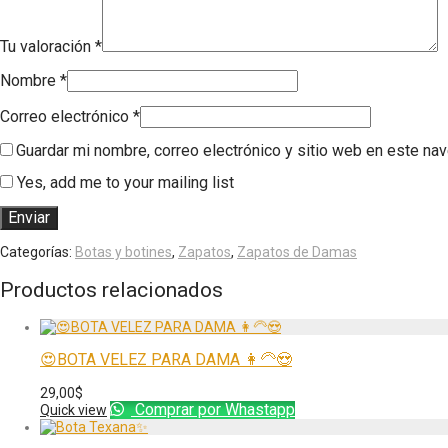
Tu valoración
*
Nombre
*
Correo electrónico
*
Guardar mi nombre, correo electrónico y sitio web en este na
Yes, add me to your mailing list
Categorías:
Botas y botines
,
Zapatos
,
Zapatos de Damas
Productos relacionados
😍BOTA VELEZ PARA DAMA 👩‍🦳😍
29,00
$
Comprar por Whastapp
Quick view