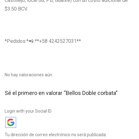
Castillejo, local 08, PB, Guatire) con un costo adicional de
$3.50 BCV.
*Pedidos:*📲 **+58 4242527031**
No hay valoraciones aún.
Sé el primero en valorar “Bellos Doble corbata”
Login with your Social ID
Tu dirección de correo electrónico no será publicada.