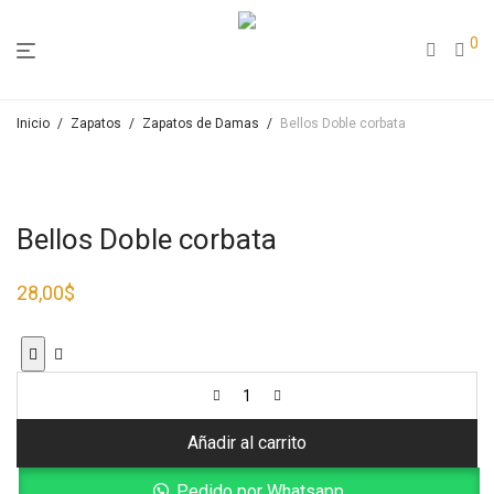
0
Inicio
/
Zapatos
/
Zapatos de Damas
/
Bellos Doble corbata
Bellos Doble corbata
28,00
$
Añadir al carrito
Pedido por Whatsapp