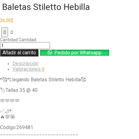
Baletas Stiletto Hebilla
26,00
$
Cantidad
Cantidad
Añadir al carrito
Pedido por Whatsapp
Descripción
Valoraciones
0
*🥰*Llegando Baletas Stiletto Hebilla🥰
🏷Tallas 35 @ 40
🫶🫶🫶🫶
✅🌙*
🔥💯🤩
Código:269481
____________________________