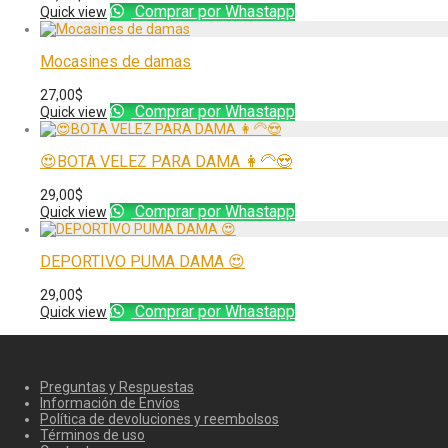
Comprar por Whastapp
Quick view
Mocasines de damas
27,00
$
Comprar por Whastapp
Quick view
😍BOTA VELEZ PARA DAMA 👩‍🦳😍
29,00
$
Comprar por Whastapp
Quick view
DEPORTIVO PUMA DAMA 😍
29,00
$
Comprar por Whastapp
Quick view
Preguntas y Respuestas
Información de Envíos
Política de devoluciones y reembolsos
Términos de uso