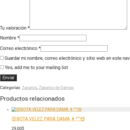
Tu valoración
*
Nombre
*
Correo electrónico
*
Guardar mi nombre, correo electrónico y sitio web en este na
Yes, add me to your mailing list
Categorías:
Zapatos
,
Zapatos de Damas
Productos relacionados
😍BOTA VELEZ PARA DAMA 👩‍🦳😍
29,00
$